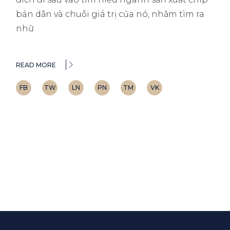
bán dẫn và chuỗi giá trị của nó, nhằm tìm ra
nhữ
READ MORE
FB
TW
LN
PN
TM
VK