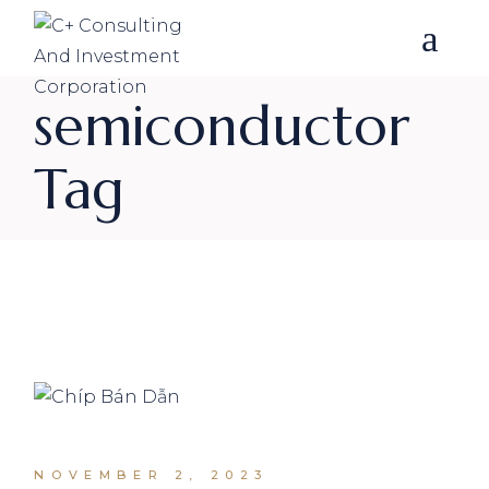
Skip
to
the
content
semiconductor
Tag
NOVEMBER 2, 2023