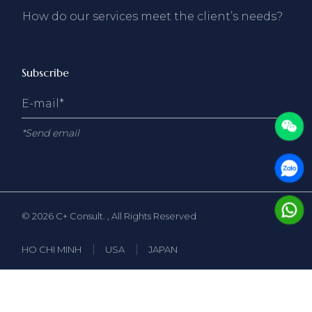
How do our services meet the client’s needs?
Subscribe
*Send email
© 2026
C+ Consult.
, All Rights Reserved
HO CHI MINH
USA
JAPAN
Please use your preferred language
×