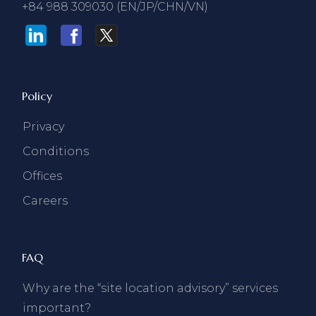
+84 988 309030 (EN/JP/CHN/VN)
Policy
Privacy
Conditions
Offices
Careers
FAQ
Why are the “site location advisory” services
important?