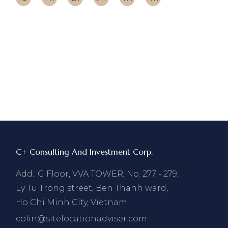
C+ Consulting And Investment Corp.
Add.: G Floor, VVA TOWER, No. 277 - 279,
Ly Tu Trong street, Ben Thanh ward,
Ho Chi Minh City, Vietnam
colin@sitelocationadviser.com